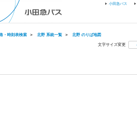
小田急バス
路・時刻表検索
＞
北野 系統一覧
＞
北野 のりば地図
文字サイズ変更