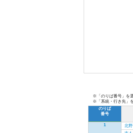
※「のりば番号」を
※「系統・行き先」
のりば
番号
1
北野