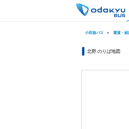
小田急バス
＞
運賃・経
北野 のりば地図