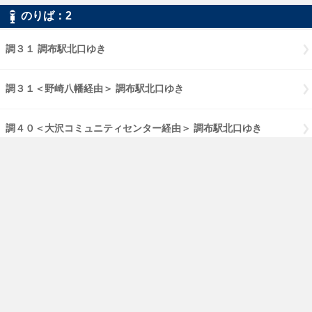
のりば：2
調３１ 調布駅北口ゆき
調３１＜野崎八幡経由＞ 調布駅北口ゆき
調４０＜大沢コミュニティセンター経由＞ 調布駅北口ゆき
鷹５１＜大沢四丁目経由＞ 調布駅北口ゆき
鷹５１＜西野経由＞ 調布駅北口ゆき
ご利用にあたって
小田急バス
PCページはこちら