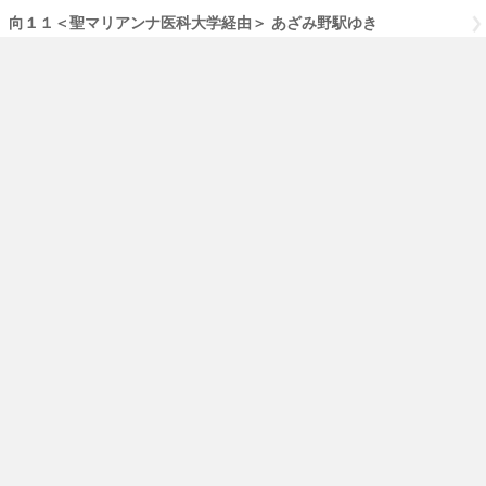
向１１＜聖マリアンナ医科大学経由＞ あざみ野駅ゆき
専０２ あざみ野駅ゆき
登戸営業所-あざみ野駅 あざみ野駅ゆき
鷺３１＜清水台／犬蔵経由＞ 鷺沼駅ゆき
鷺３１[川崎]＜清水台／犬蔵経由＞ 鷺沼駅ゆき
鷺３１[東急]＜清水台／犬蔵経由＞ 鷺沼駅ゆき
ご利用にあたって
小田急バス
PCページはこちら