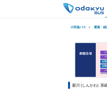
小田急バス
＞
運賃・経
バ
バ
お知
お知
バ
お知
お知
新川 (しんかわ) 系