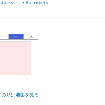
運賃について
乗換・時刻表検索
小
中
大
運
のりば地図を見る