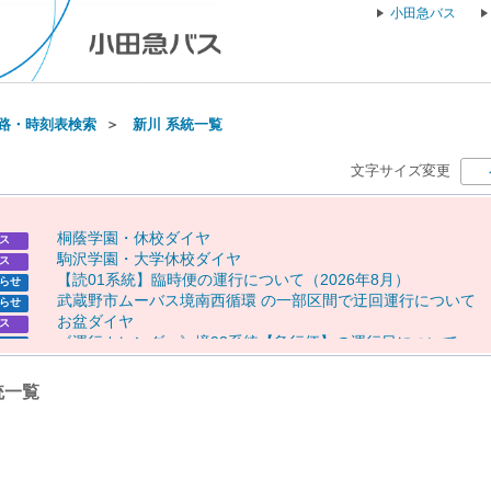
小田急バス
路・時刻表検索
＞
新川 系統一覧
文字サイズ変更
桐
蔭
学
園
・
休
校
ダ
イ
ヤ
ス
駒
沢
学
園
・
大
学
休
校
ダ
イ
ヤ
ス
【
読
0
1
系
統
】
臨
時
便
の
運
行
に
つ
い
て
（
2
0
2
6
年
8
月
）
らせ
武
蔵
野
市
ム
ー
バ
ス
境
南
西
循
環
の
一
部
区
間
で
迂
回
運
行
に
つ
い
て
らせ
お
盆
ダ
イ
ヤ
ス
《
運
行
カ
レ
ン
ダ
ー
》
境
9
3
系
統
【
急
行
便
】
の
運
行
日
に
つ
い
て
らせ
《
運
行
カ
レ
ン
ダ
ー
》
【
専
0
1
】
【
専
0
2
】
【
向
1
0
（
一
部
便
）
】
の
らせ
行
日
に
つ
い
て
統一覧