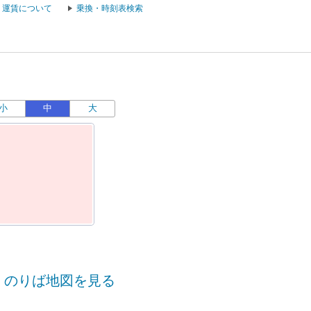
運賃について
乗換・時刻表検索
小
中
大
運
のりば地図を見る