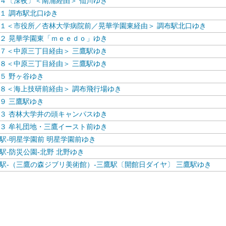
４〔深夜〕＜南浦経由＞ 仙川ゆき
１ 調布駅北口ゆき
１＜市役所／杏林大学病院前／晃華学園東経由＞ 調布駅北口ゆき
２ 晃華学園東「ｍｅｅｄｏ」ゆき
７＜中原三丁目経由＞ 三鷹駅ゆき
８＜中原三丁目経由＞ 三鷹駅ゆき
５ 野ヶ谷ゆき
８＜海上技研前経由＞ 調布飛行場ゆき
９ 三鷹駅ゆき
３ 杏林大学井の頭キャンパスゆき
３ 牟礼団地・三鷹イースト前ゆき
駅-明星学園前 明星学園前ゆき
駅-防災公園-北野 北野ゆき
駅-（三鷹の森ジブリ美術館）-三鷹駅〔開館日ダイヤ〕 三鷹駅ゆき