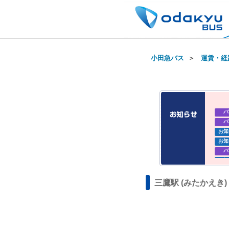
小田急バス
＞
運賃・経
バ
バ
お知
お知
バ
お知
お知
三鷹駅 (みたかえき