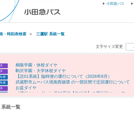
小田急バス
路・時刻表検索
＞
三鷹駅 系統一覧
文字サイズ変更
桐
蔭
学
園
・
休
校
ダ
イ
ヤ
ス
駒
沢
学
園
・
大
学
休
校
ダ
イ
ヤ
ス
【
読
0
1
系
統
】
臨
時
便
の
運
行
に
つ
い
て
（
2
0
2
6
年
8
月
）
らせ
武
蔵
野
市
ム
ー
バ
ス
境
南
西
循
環
の
一
部
区
間
で
迂
回
運
行
に
つ
い
て
らせ
お
盆
ダ
イ
ヤ
ス
《
運
行
カ
レ
ン
ダ
ー
》
境
9
3
系
統
【
急
行
便
】
の
運
行
日
に
つ
い
て
らせ
《
運
行
カ
レ
ン
ダ
ー
》
【
専
0
1
】
【
専
0
2
】
【
向
1
0
（
一
部
便
）
】
の
らせ
行
日
に
つ
い
て
) 系統一覧