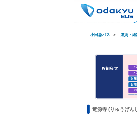
小田急バス
＞
運賃・経
バ
バ
お知
お知
バ
お知
お知
竜源寺 (りゅうげん