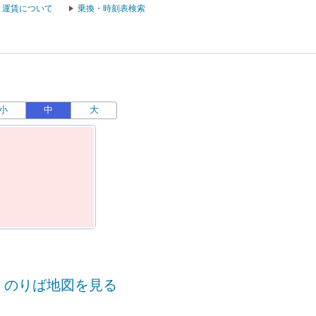
運賃について
乗換・時刻表検索
小
中
大
運
のりば地図を見る