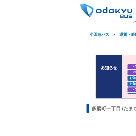
小田急バス
＞
運賃・経
バ
バ
お知
お知
バ
お知
お知
多磨町一丁目 (たま