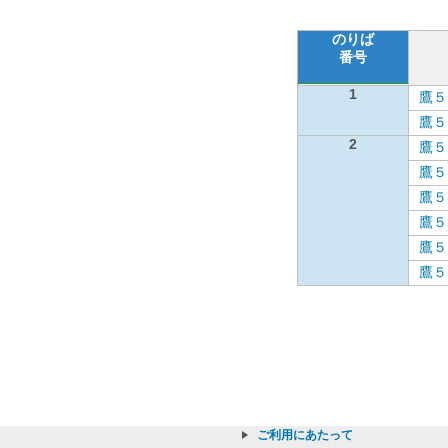
のりば
番号
1
鷹５
鷹５
2
鷹５
鷹５
鷹５
鷹５
鷹５
鷹５
ご利用にあたって