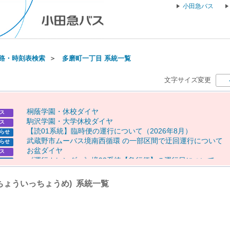
小田急バス
路・時刻表検索
＞
多磨町一丁目 系統一覧
文字サイズ変更
桐
蔭
学
園
・
休
校
ダ
イ
ヤ
ス
駒
沢
学
園
・
大
学
休
校
ダ
イ
ヤ
ス
【
読
0
1
系
統
】
臨
時
便
の
運
行
に
つ
い
て
（
2
0
2
6
年
8
月
）
らせ
武
蔵
野
市
ム
ー
バ
ス
境
南
西
循
環
の
一
部
区
間
で
迂
回
運
行
に
つ
い
て
らせ
お
盆
ダ
イ
ヤ
ス
《
運
行
カ
レ
ン
ダ
ー
》
境
9
3
系
統
【
急
行
便
】
の
運
行
日
に
つ
い
て
らせ
《
運
行
カ
レ
ン
ダ
ー
》
【
専
0
1
】
【
専
0
2
】
【
向
1
0
（
一
部
便
）
】
の
らせ
行
日
に
つ
い
て
ちょういっちょうめ) 系統一覧