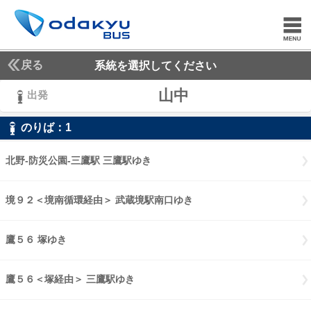
戻る
系統を選択してください
山中
出発
のりば：
1
1
北野-防災公園-三鷹駅 三鷹駅ゆき
北野-防災公園-三鷹駅 三鷹駅ゆき
境９２＜境南循環経由＞ 武蔵境駅南口ゆき
境９２境南循環経由 武蔵
鷹５６ 塚ゆき
鷹５６ 塚ゆき
鷹５６＜塚経由＞ 三鷹駅ゆき
鷹５６塚経由 三鷹駅ゆき