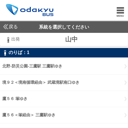
戻る
系統を選択してください
山中
出発
のりば：
1
1
北野-防災公園-三鷹駅 三鷹駅ゆき
北野-防災公園-三鷹駅 三鷹駅ゆき
境９２＜境南循環経由＞ 武蔵境駅南口ゆき
境９２境南循環経由 武蔵
鷹５６ 塚ゆき
鷹５６ 塚ゆき
鷹５６＜塚経由＞ 三鷹駅ゆき
鷹５６塚経由 三鷹駅ゆき