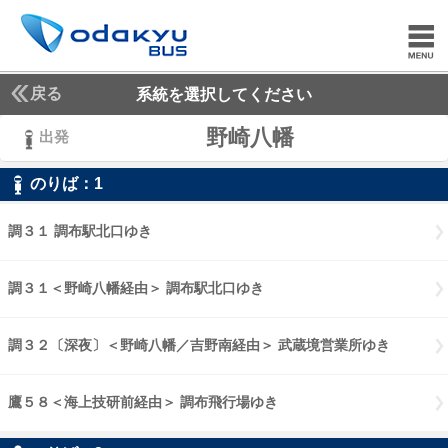
戻る
系統を選択してください
野崎八幡
出発
のりば：
1
1
調３１ 調布駅北口ゆき
調３１ 調布駅北口ゆき
調３１＜野崎八幡経由＞ 調布駅北口ゆき
調３１野崎八幡経由 調布駅
調３２〔深夜〕＜野崎八幡／吉野南経由＞ 武蔵境営業所ゆき
調３２〔
鷹５８＜海上技研前経由＞ 調布飛行場ゆき
鷹５８海上技研前経由 調