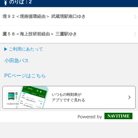
のりば：
2
2
境９２＜境南循環経由＞ 武蔵境駅南口ゆき
境９２境南循環経由 武蔵
鷹５８＜海上技研前経由＞ 三鷹駅ゆき
鷹５８海上技研前経由 三鷹駅
ご利用にあたって
小田急バス
PCページはこちら
いつもの時刻表が
アプリですぐ見れる