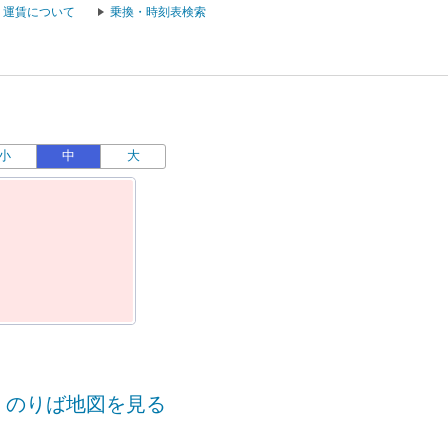
運賃について
乗換・時刻表検索
小
中
大
運
のりば地図を見る