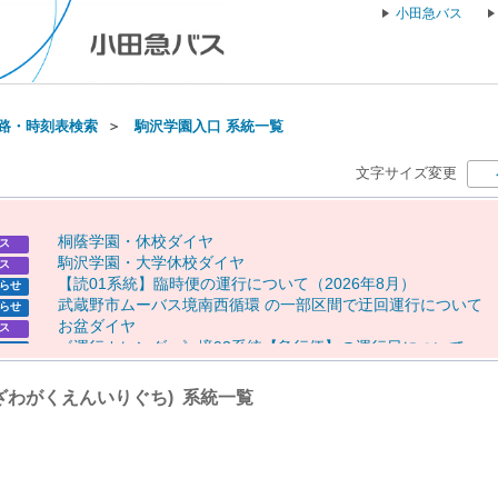
小田急バス
路・時刻表検索
＞
駒沢学園入口 系統一覧
文字サイズ変更
桐
蔭
学
園
・
休
校
ダ
イ
ヤ
ス
駒
沢
学
園
・
大
学
休
校
ダ
イ
ヤ
ス
【
読
0
1
系
統
】
臨
時
便
の
運
行
に
つ
い
て
（
2
0
2
6
年
8
月
）
らせ
武
蔵
野
市
ム
ー
バ
ス
境
南
西
循
環
の
一
部
区
間
で
迂
回
運
行
に
つ
い
て
らせ
お
盆
ダ
イ
ヤ
ス
《
運
行
カ
レ
ン
ダ
ー
》
境
9
3
系
統
【
急
行
便
】
の
運
行
日
に
つ
い
て
らせ
《
運
行
カ
レ
ン
ダ
ー
》
【
専
0
1
】
【
専
0
2
】
【
向
1
0
（
一
部
便
）
】
の
らせ
行
日
に
つ
い
て
ざわがくえんいりぐち) 系統一覧