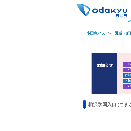
小田急バス
＞
運賃・経
バ
バ
お知
お知
バ
お知
お知
駒沢学園入口 (こま