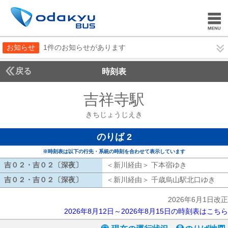
お知らせ
1件のお知らせがあります
戻る
時刻表
吉祥寺駅
きちじょう
きちじょうじえき
のりば 2
※時刻表は以下の行先・系統の時刻を合わせて表示しています
吉０２・吉０２〔深夜〕
吉０２・吉０２〔深夜〕
＜新川経由＞ 下本宿ゆき
新川経由 下
吉０２・吉０２〔深夜〕
吉０２・吉０２〔深夜〕
＜新川経由＞ 千歳烏山駅北口ゆき
新
2026年6月1日改正
2026年8月12日～2026年8月15日の時刻表はこちら