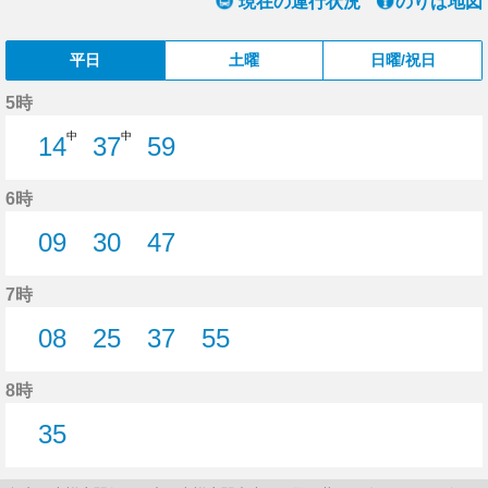
現在の運行状況
のりば地図
平日
土曜
日曜/祝日
5時
中
中
14
37
59
14分はつ
37分はつ
59分はつ
6時
09
30
47
9分はつ
30分はつ
47分はつ
7時
08
25
37
55
8分はつ
25分はつ
37分はつ
55分はつ
8時
35
35分はつ