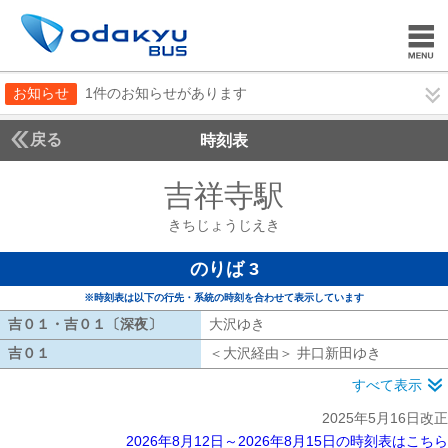
お知らせ
1件のお知らせがあります
戻る
時刻表
吉祥寺駅
きちじょう
きちじょうじえき
のりば 3
※時刻表は以下の行先・系統の時刻を合わせて表示しています
吉０１・吉０１〔深夜〕
吉０１・吉０１〔深夜〕
大沢ゆき
大沢ゆき
吉０１
吉０１
＜大沢経由＞ 井口新田ゆき
大沢経由 
すべて表示
2025年5月16日改正
2026年8月12日～2026年8月15日の時刻表はこちら