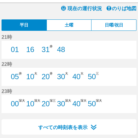
現在の運行状況
のりば地図
平日
土曜
日曜/祝日
21時
井
01
16
31
48
1分はつ
16分はつ
31分はつ
48分はつ
22時
井
大
井
大
大
三
05
10
20
30
40
50
5分はつ
10分はつ
20分はつ
30分はつ
40分はつ
50分はつ
23時
深大
深大
深三
深大
深大
深大
00
10
20
30
40
50
0分はつ
10分はつ
20分はつ
30分はつ
40分はつ
50分はつ
すべての時刻表を表示