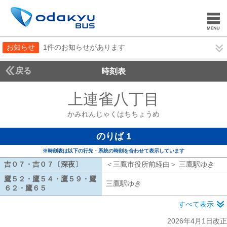
お知らせ
1件のお知らせがあります
戻る
時刻表
上連雀八丁目
かみれん
かみれんじゃくはちちょうめ
のりば 1
※時刻表は以下の行先・系統の時刻を合わせて表示しています
吉０７・吉０７〔深夜〕
吉０７・吉０７〔深夜〕
＜三鷹市役所前経由＞ 三鷹駅ゆき
三
鷹５２・鷹５４・鷹５９・鷹
三鷹駅ゆき
三鷹駅ゆき
６２・鷹６５
鷹５２・鷹５４・鷹５９・鷹６２・鷹６５
すべて表示
2026年4月1日改正