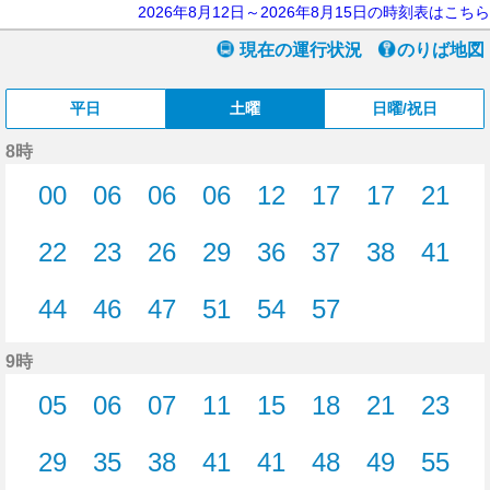
2026年8月12日～2026年8月15日の時刻表はこちら
現在の運行状況
のりば地図
平日
土曜
日曜/祝日
8時
00
06
06
06
12
17
17
21
0分はつ
6分はつ
6分はつ
6分はつ
12分はつ
17分はつ
17分はつ
21分
22
23
26
29
36
37
38
41
22分はつ
23分はつ
26分はつ
29分はつ
36分はつ
37分はつ
38分はつ
41分
44
46
47
51
54
57
44分はつ
46分はつ
47分はつ
51分はつ
54分はつ
57分はつ
9時
05
06
07
11
15
18
21
23
5分はつ
6分はつ
7分はつ
11分はつ
15分はつ
18分はつ
21分はつ
23分
29
35
38
41
41
48
49
55