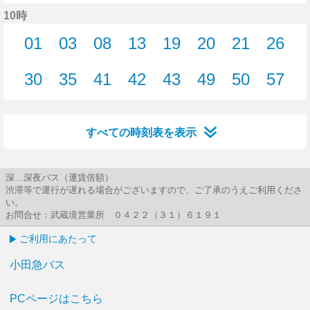
29分はつ
35分はつ
38分はつ
41分はつ
41分はつ
48分はつ
49分はつ
55分
10時
01
03
08
13
19
20
21
26
1分はつ
3分はつ
8分はつ
13分はつ
19分はつ
20分はつ
21分はつ
26分
30
35
41
42
43
49
50
57
30分はつ
35分はつ
41分はつ
42分はつ
43分はつ
49分はつ
50分はつ
57分
すべての時刻表を表示
深…深夜バス（運賃倍額）
渋滞等で運行が遅れる場合がございますので、ご了承のうえご利用くださ
い。
お問合せ：武蔵境営業所 ０４２２（３１）６１９１
ご利用にあたって
小田急バス
PCページはこちら