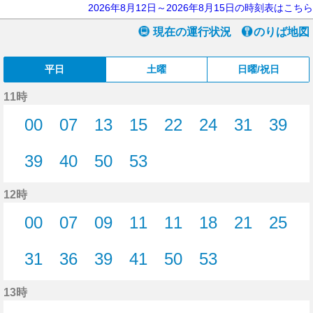
2026年8月12日～2026年8月15日の時刻表はこちら
現在の運行状況
のりば地図
平日
土曜
日曜/祝日
11時
00
07
13
15
22
24
31
39
0分はつ
7分はつ
13分はつ
15分はつ
22分はつ
24分はつ
31分はつ
39分
39
40
50
53
39分はつ
40分はつ
50分はつ
53分はつ
12時
00
07
09
11
11
18
21
25
0分はつ
7分はつ
9分はつ
11分はつ
11分はつ
18分はつ
21分はつ
25分
31
36
39
41
50
53
31分はつ
36分はつ
39分はつ
41分はつ
50分はつ
53分はつ
13時