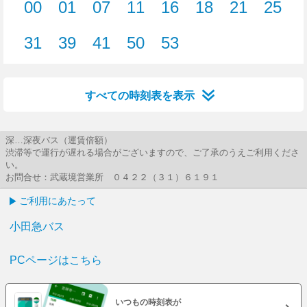
00
01
07
11
16
18
21
25
0分はつ
1分はつ
7分はつ
11分はつ
16分はつ
18分はつ
21分はつ
25分
31
39
41
50
53
31分はつ
39分はつ
41分はつ
50分はつ
53分はつ
すべての時刻表を表示
深…深夜バス（運賃倍額）
渋滞等で運行が遅れる場合がございますので、ご了承のうえご利用くださ
い。
お問合せ：武蔵境営業所 ０４２２（３１）６１９１
ご利用にあたって
小田急バス
PCページはこちら
いつもの時刻表が