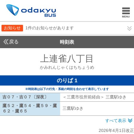
お知らせ
1件のお知らせがあります
戻る
時刻表
上連雀八丁目
かみれん
かみれんじゃくはちちょうめ
のりば 1
※時刻表は以下の行先・系統の時刻を合わせて表示しています
吉０７・吉０７〔深夜〕
吉０７・吉０７〔深夜〕
＜三鷹市役所前経由＞ 三鷹駅ゆき
三
鷹５２・鷹５４・鷹５９・鷹
三鷹駅ゆき
三鷹駅ゆき
６２・鷹６５
鷹５２・鷹５４・鷹５９・鷹６２・鷹６５
すべて表示
2026年4月1日改正