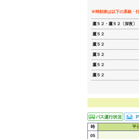
※時刻表は以下の系統・
鷹５２・鷹５２〔深夜〕
鷹５２
鷹５２
鷹５２
鷹５２
鷹５２
時
平
05