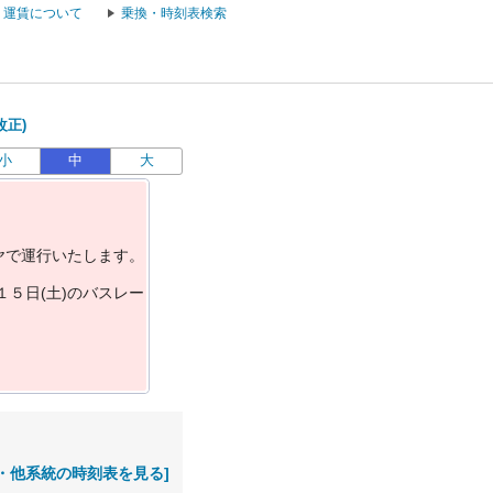
運賃について
乗換・時刻表検索
改正)
小
中
大
ヤ
で
運
行
い
た
し
ま
す
。
１
５
日
(
土
)
の
バ
ス
レ
ー
・他系統の時刻表を見る]