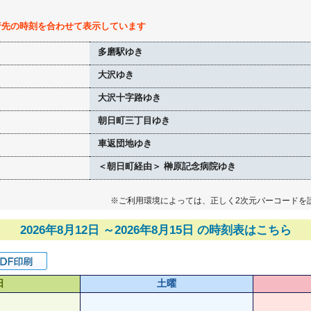
行先の時刻を合わせて表示しています
多磨駅ゆき
大沢ゆき
大沢十字路ゆき
朝日町三丁目ゆき
車返団地ゆき
＜朝日町経由＞ 榊原記念病院ゆき
※ご利用環境によっては、正しく2次元バーコードを
2026年8月12日 ～2026年8月15日 の時刻表はこちら
日
土曜