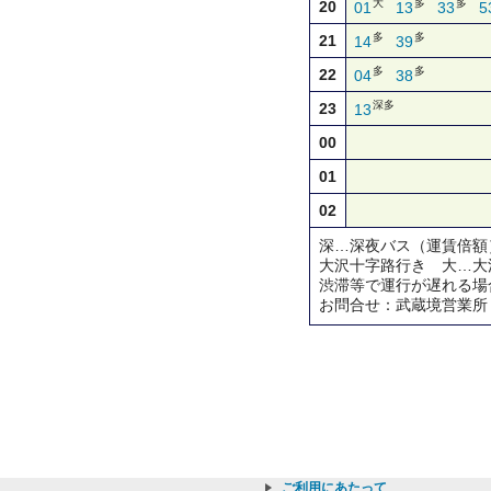
大
多
多
20
01
13
33
5
多
多
21
14
39
多
多
22
04
38
深多
23
13
00
01
02
深…深夜バス（運賃倍額
大沢十字路行き 大…大
渋滞等で運行が遅れる場
お問合せ：武蔵境営業所
ご利用にあたって