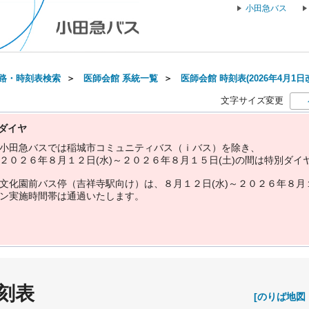
小田急バス
路・時刻表検索
＞
医師会館 系統一覧
＞
医師会館 時刻表(2026年4月1日
文字サイズ変更
ダイヤ
小
田
急
バ
ス
で
は
稲
城
市
コ
ミ
ュ
ニ
テ
ィ
バ
ス
（
ｉ
バ
ス
）
を
除
き
、
２
０
２
６
年
８
月
１
２
日
(
水
)
～
２
０
２
６
年
８
月
１
５
日
(
土
)
の
間
は
特
別
ダ
イ
文
化
園
前
バ
ス
停
（
吉
祥
寺
駅
向
け
）
は
、
８
月
１
２
日
(
水
)
～
２
０
２
６
年
８
月
ン
実
施
時
間
帯
は
通
過
い
た
し
ま
す
。
刻表
[のりば地図