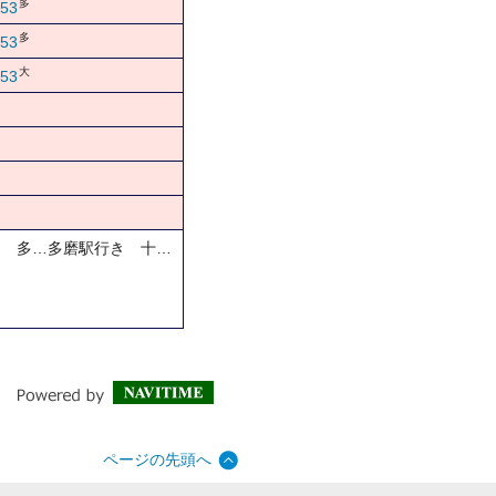
多
53
多
53
大
53
き 多…多磨駅行き 十…
ページの先頭へ