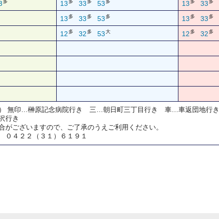
多
多
多
多
多
多
3
13
33
53
13
33
多
多
多
多
多
13
33
53
13
33
多
多
大
多
多
12
32
53
12
32
） 無印…榊原記念病院行き 三…朝日町三丁目行き 車…車返団地行
沢行き
合がございますので、ご了承のうえご利用ください。
 ０４２２（３１）６１９１