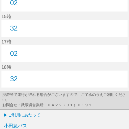
02
2分はつ
15時
32
32分はつ
17時
02
2分はつ
18時
32
32分はつ
渋滞等で運行が遅れる場合がございますので、ご了承のうえご利用くださ
い。
お問合せ：武蔵境営業所 ０４２２（３１）６１９１
ご利用にあたって
小田急バス