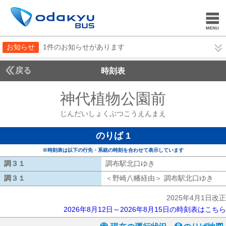
お知らせ
1件のお知らせがあります
戻る
時刻表
神代植物公園前
じんだ
じんだいしょくぶつこうえんまえ
のりば 1
※時刻表は以下の行先・系統の時刻を合わせて表示しています
調３１
調３１
調布駅北口ゆき
調布駅北口ゆき
調３１
調３１
＜野崎八幡経由＞ 調布駅北口ゆき
野
2025年4月1日改正
2026年8月12日～2026年8月15日の時刻表はこちら