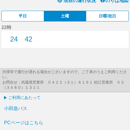
現在の運行状況
のりば地図
平日
土曜
日曜/祝日
22時
24
42
24分はつ
42分はつ
渋滞等で運行が遅れる場合がございますので、ご了承のうえご利用くださ
い。
お問合せ：武蔵境営業所 ０４２２（３１）６１９１ 狛江営業所 ０３
（３４８０）１３１１
ご利用にあたって
小田急バス
PCページはこちら