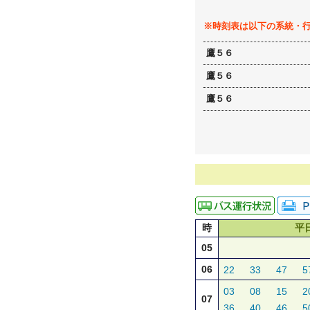
※時刻表は以下の系統・
鷹５６
鷹５６
鷹５６
時
平
05
06
22
33
47
5
03
08
15
2
07
36
40
46
5