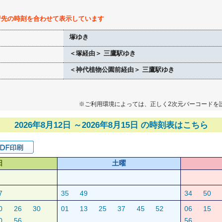
行先の時刻を合わせて表示しています
塚ゆき
＜塚経由＞ 三鷹駅ゆき
＜神代植物公園前経由＞ 三鷹駅ゆき
※ご利用環境によっては、正しく2次元バーコードを
2026年8月12日 ～2026年8月15日 の時刻表はこちら
日
土曜
7
35
49
34
50
0
26
30
01
13
25
37
45
52
06
15
0
56
56