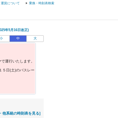
運賃について
乗換・時刻表検索
25年5月16日改正)
小
中
大
ヤ
で
運
行
い
た
し
ま
す
。
１
５
日
(
土
)
の
バ
ス
レ
ー
・他系統の時刻表を見る]