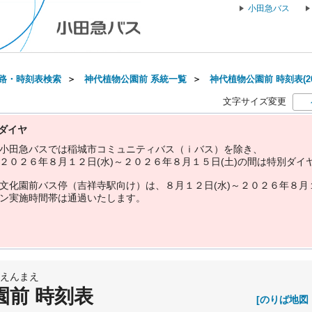
小田急バス
路・時刻表検索
＞
神代植物公園前 系統一覧
＞
神代植物公園前 時刻表(20
文字サイズ変更
ダイヤ
小
田
急
バ
ス
で
は
稲
城
市
コ
ミ
ュ
ニ
テ
ィ
バ
ス
（
ｉ
バ
ス
）
を
除
き
、
２
０
２
６
年
８
月
１
２
日
(
水
)
～
２
０
２
６
年
８
月
１
５
日
(
土
)
の
間
は
特
別
ダ
イ
文
化
園
前
バ
ス
停
（
吉
祥
寺
駅
向
け
）
は
、
８
月
１
２
日
(
水
)
～
２
０
２
６
年
８
月
ン
実
施
時
間
帯
は
通
過
い
た
し
ま
す
。
えんまえ
園前 時刻表
[のりば地図