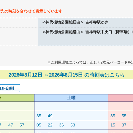
行先の時刻を合わせて表示しています
＜神代植物公園前経由＞ 吉祥寺駅ゆき
＜神代植物公園前経由＞ 吉祥寺駅中央口（降車場）
※ご利用環境によっては、正しく2次元バーコードを
2026年8月12日 ～2026年8月15日 の時刻表はこちら
日
土曜
35
49
35
55
7
47
57
05
22
36
53
15
37