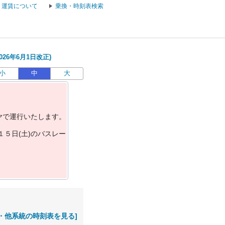
運賃について
乗換・時刻表検索
26年6月1日改正)
小
中
大
ヤ
で
運
行
い
た
し
ま
す
。
１
５
日
(
土
)
の
バ
ス
レ
ー
・他系統の時刻表を見る]