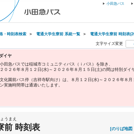
小田急バス
路・時刻表検索
＞
電通大学生寮前 系統一覧
＞
電通大学生寮前 時刻表(20
文字サイズ変更
ダイヤ
小
田
急
バ
ス
で
は
稲
城
市
コ
ミ
ュ
ニ
テ
ィ
バ
ス
（
ｉ
バ
ス
）
を
除
き
、
２
０
２
６
年
８
月
１
２
日
(
水
)
～
２
０
２
６
年
８
月
１
５
日
(
土
)
の
間
は
特
別
ダ
イ
文
化
園
前
バ
ス
停
（
吉
祥
寺
駅
向
け
）
は
、
８
月
１
２
日
(
水
)
～
２
０
２
６
年
８
月
ン
実
施
時
間
帯
は
通
過
い
た
し
ま
す
。
ょうまえ
寮前 時刻表
[のりば地図