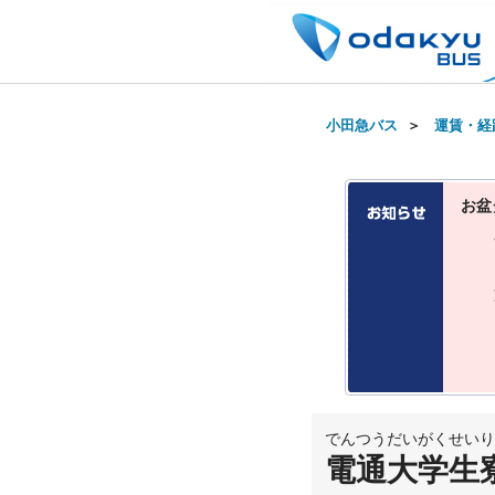
小田急バス
＞
運賃・経
お盆
でんつうだいがくせいり
電通大学生