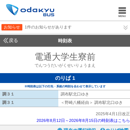
お知らせ
1件のお知らせがあります
戻る
時刻表
電通大学生寮前
でんつ
でんつうだいがくせいりょうまえ
のりば 1
※時刻表は以下の行先・系統の時刻を合わせて表示しています
調３１
調３１
調布駅北口ゆき
調布駅北口ゆき
調３１
調３１
＜野崎八幡経由＞ 調布駅北口ゆき
野
2025年4月1日改正
2026年8月12日～2026年8月15日の時刻表はこちら