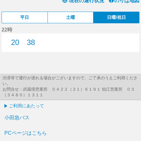
現在の運行状況
のりば地図
平日
土曜
日曜/祝日
22時
20
38
20分はつ
38分はつ
渋滞等で運行が遅れる場合がございますので、ご了承のうえご利用くださ
い。
お問合せ：武蔵境営業所 ０４２２（３１）６１９１ 狛江営業所 ０３
（３４８０）１３１１
ご利用にあたって
小田急バス
PCページはこちら