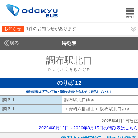
お知らせ
1件のお知らせがあります
戻る
時刻表
調布駅北口
ちょうふ
ちょうふえききたぐち
のりば 12
※時刻表は以下の行先・系統の時刻を合わせて表示しています
調３１
調３１
調布駅北口ゆき
調布駅北口ゆき
調３１
調３１
＜野崎八幡経由＞ 調布駅北口ゆき
野
2025年4月1日改正
2026年8月12日～2026年8月15日の時刻表はこちら