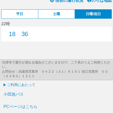
現在の運行状況
のりば地図
平日
土曜
日曜/祝日
22時
18
36
18分はつ
36分はつ
渋滞等で運行が遅れる場合がございますので、ご了承のうえご利用くださ
い。
お問合せ：武蔵境営業所 ０４２２（３１）６１９１ 狛江営業所 ０３
（３４８０）１３１１
ご利用にあたって
小田急バス
PCページはこちら