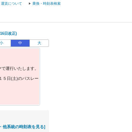
運賃について
乗換・時刻表検索
16日改正)
小
中
大
ヤ
で
運
行
い
た
し
ま
す
。
１
５
日
(
土
)
の
バ
ス
レ
ー
・他系統の時刻表を見る]