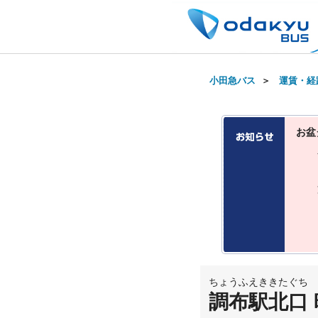
小田急バス
＞
運賃・経
お盆
ちょうふえききたぐち
調布駅北口