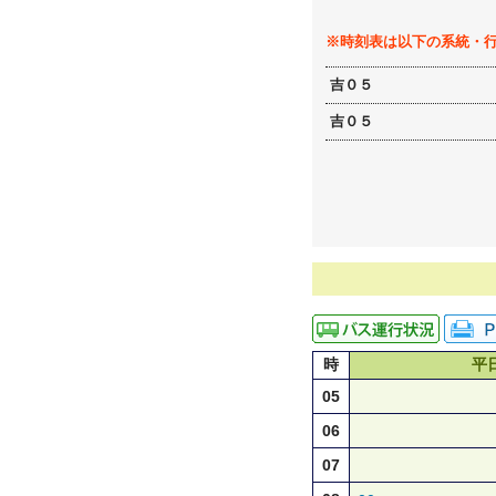
※時刻表は以下の系統・
吉０５
吉０５
時
平
05
06
07