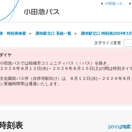
小田急バス
路・時刻表検索
＞
調布駅北口 系統一覧
＞
調布駅北口 時刻表(2024年3月
文字サイズ変更
ダイヤ
小
田
急
バ
ス
で
は
稲
城
市
コ
ミ
ュ
ニ
テ
ィ
バ
ス
（
ｉ
バ
ス
）
を
除
き
、
２
０
２
６
年
８
月
１
２
日
(
水
)
～
２
０
２
６
年
８
月
１
５
日
(
土
)
の
間
は
特
別
ダ
イ
文
化
園
前
バ
ス
停
（
吉
祥
寺
駅
向
け
）
は
、
８
月
１
２
日
(
水
)
～
２
０
２
６
年
８
月
ン
実
施
時
間
帯
は
通
過
い
た
し
ま
す
。
 時刻表
[のりば地図