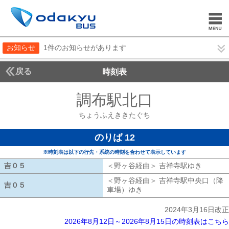
お知らせ
1件のお知らせがあります
戻る
時刻表
調布駅北口
ちょうふ
ちょうふえききたぐち
のりば 12
※時刻表は以下の行先・系統の時刻を合わせて表示しています
吉０５
吉０５
＜野ヶ谷経由＞ 吉祥寺駅ゆき
野ヶ谷経
＜野ヶ谷経由＞ 吉祥寺駅中央口（降
吉０５
吉０５
車場）ゆき
野ヶ谷経由 吉祥寺駅中央
2024年3月16日改正
2026年8月12日～2026年8月15日の時刻表はこちら