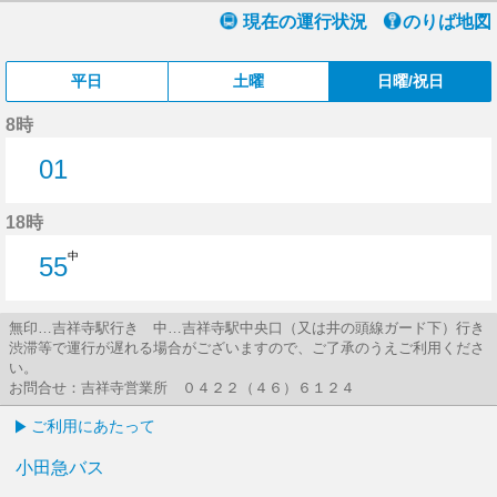
現在の運行状況
のりば地図
平日
土曜
日曜/祝日
8時
01
1分はつ
18時
中
55
55分はつ
無印…吉祥寺駅行き 中…吉祥寺駅中央口（又は井の頭線ガード下）行き
渋滞等で運行が遅れる場合がございますので、ご了承のうえご利用くださ
い。
お問合せ：吉祥寺営業所 ０４２２（４６）６１２４
ご利用にあたって
小田急バス