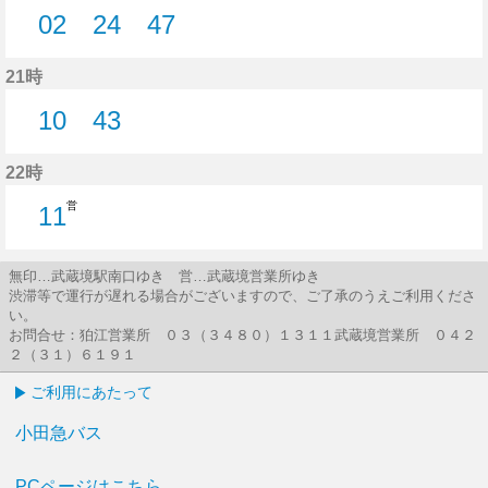
02
24
47
2分はつ
24分はつ
47分はつ
21時
10
43
10分はつ
43分はつ
22時
営
11
11分はつ
無印…武蔵境駅南口ゆき 営…武蔵境営業所ゆき
渋滞等で運行が遅れる場合がございますので、ご了承のうえご利用くださ
い。
お問合せ：狛江営業所 ０３（３４８０）１３１１武蔵境営業所 ０４２
２（３１）６１９１
ご利用にあたって
小田急バス
PCページはこちら