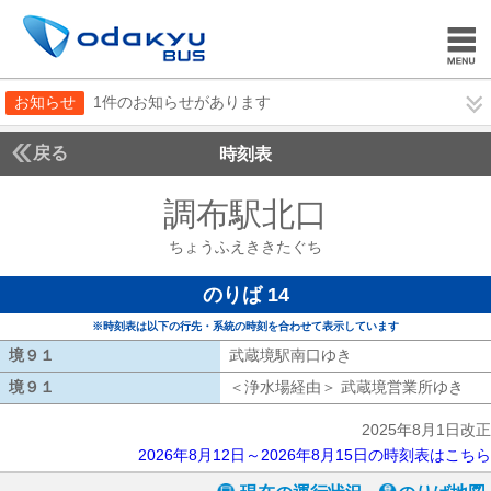
お知らせ
1件のお知らせがあります
戻る
時刻表
調布駅北口
ちょうふ
ちょうふえききたぐち
のりば 14
※時刻表は以下の行先・系統の時刻を合わせて表示しています
境９１
境９１
武蔵境駅南口ゆき
武蔵境駅南口ゆき
境９１
境９１
＜浄水場経由＞ 武蔵境営業所ゆき
浄
2025年8月1日改正
2026年8月12日～2026年8月15日の時刻表はこちら