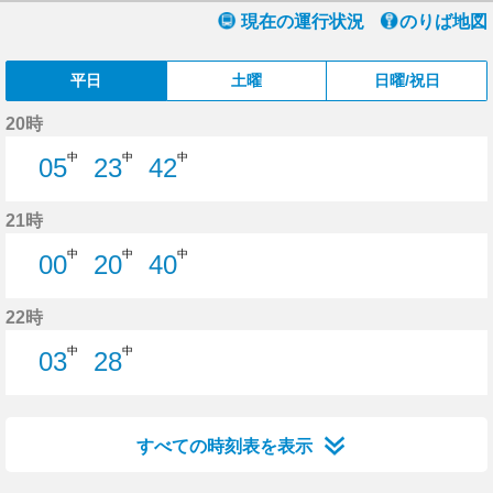
現在の運行状況
のりば地図
平日
土曜
日曜/祝日
20時
中
中
中
05
23
42
5分はつ
23分はつ
42分はつ
21時
中
中
中
00
20
40
0分はつ
20分はつ
40分はつ
22時
中
中
03
28
3分はつ
28分はつ
すべての時刻表を表示