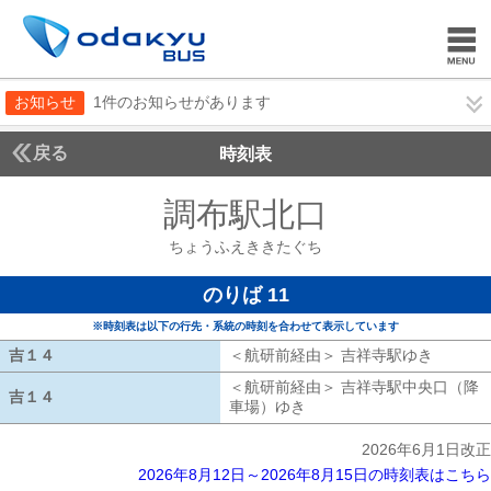
お知らせ
1件のお知らせがあります
戻る
時刻表
調布駅北口
ちょうふ
ちょうふえききたぐち
のりば 11
※時刻表は以下の行先・系統の時刻を合わせて表示しています
吉１４
吉１４
＜航研前経由＞ 吉祥寺駅ゆき
航研前経
＜航研前経由＞ 吉祥寺駅中央口（降
吉１４
吉１４
車場）ゆき
航研前経由 吉祥寺駅中央
2026年6月1日改正
2026年8月12日～2026年8月15日の時刻表はこちら