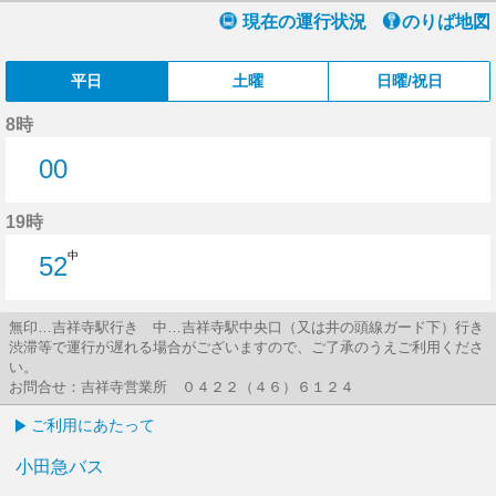
現在の運行状況
のりば地図
平日
土曜
日曜/祝日
8時
00
0分はつ
19時
中
52
52分はつ
無印…吉祥寺駅行き 中…吉祥寺駅中央口（又は井の頭線ガード下）行き
渋滞等で運行が遅れる場合がございますので、ご了承のうえご利用くださ
い。
お問合せ：吉祥寺営業所 ０４２２（４６）６１２４
ご利用にあたって
小田急バス