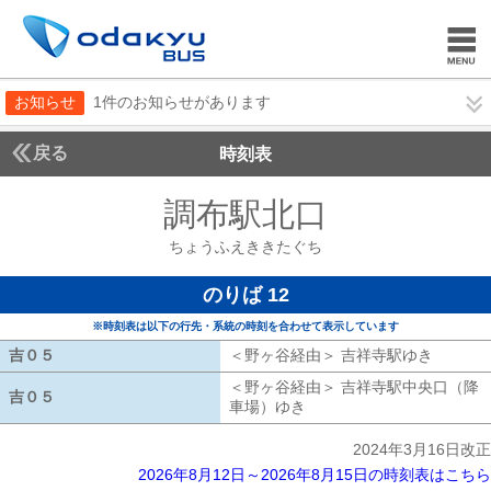
お知らせ
1件のお知らせがあります
戻る
時刻表
調布駅北口
ちょうふ
ちょうふえききたぐち
のりば 12
※時刻表は以下の行先・系統の時刻を合わせて表示しています
吉０５
吉０５
＜野ヶ谷経由＞ 吉祥寺駅ゆき
野ヶ谷経
＜野ヶ谷経由＞ 吉祥寺駅中央口（降
吉０５
吉０５
車場）ゆき
野ヶ谷経由 吉祥寺駅中央
2024年3月16日改正
2026年8月12日～2026年8月15日の時刻表はこちら