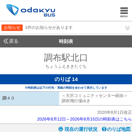
お知らせ
1件のお知らせがあります
戻る
時刻表
調布駅北口
ちょうふ
ちょうふえききたぐち
のりば 14
※時刻表は以下の行先・系統の時刻を合わせて表示しています
＜大沢コミュニティセンター経由＞
調４０
調４０
調布飛行場ゆき
大沢コミュニティセン
2020年8月1日改正
2026年8月12日～2026年8月15日の時刻表はこちら
現在の運行状況
のりば地図