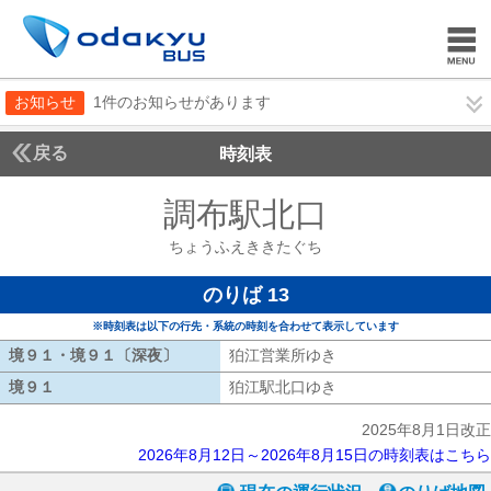
お知らせ
1件のお知らせがあります
戻る
時刻表
調布駅北口
ちょうふ
ちょうふえききたぐち
のりば 13
※時刻表は以下の行先・系統の時刻を合わせて表示しています
境９１・境９１〔深夜〕
境９１・境９１〔深夜〕
狛江営業所ゆき
狛江営業所ゆき
境９１
境９１
狛江駅北口ゆき
狛江駅北口ゆき
2025年8月1日改正
2026年8月12日～2026年8月15日の時刻表はこちら