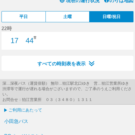
現在の運行状況
のりば地図
平日
土曜
日曜/祝日
22時
営
17
44
17分はつ
44分はつ
すべての時刻表を表示
深…深夜バス（運賃倍額） 無印…狛江駅北口ゆき 営…狛江営業所ゆき
渋滞等で運行が遅れる場合がございますので、ご了承のうえご利用くださ
い。
お問合せ：狛江営業所 ０３（３４８０）１３１１
ご利用にあたって
小田急バス