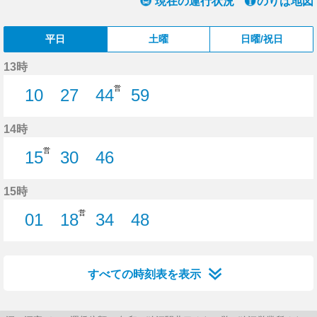
現在の運行状況
のりば地図
平日
土曜
日曜/祝日
13時
営
10
27
44
59
10分はつ
27分はつ
44分はつ
59分はつ
14時
営
15
30
46
15分はつ
30分はつ
46分はつ
15時
営
01
18
34
48
1分はつ
18分はつ
34分はつ
48分はつ
すべての時刻表を表示