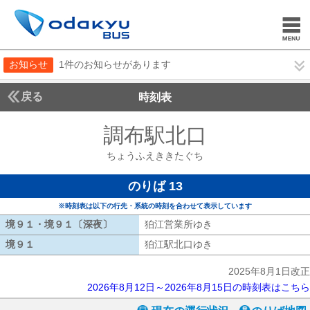
お知らせ
1件のお知らせがあります
戻る
時刻表
調布駅北口
ちょうふ
ちょうふえききたぐち
のりば 13
※時刻表は以下の行先・系統の時刻を合わせて表示しています
境９１・境９１〔深夜〕
境９１・境９１〔深夜〕
狛江営業所ゆき
狛江営業所ゆき
境９１
境９１
狛江駅北口ゆき
狛江駅北口ゆき
2025年8月1日改正
2026年8月12日～2026年8月15日の時刻表はこちら