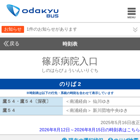
お知らせ
1件のお知らせがあります
戻る
時刻表
篠原病院入口
しのはら
しのはらびょういんいりぐち
のりば 2
※時刻表は以下の行先・系統の時刻を合わせて表示しています
鷹５４・鷹５４〔深夜〕
鷹５４・鷹５４〔深夜〕
＜南浦経由＞ 仙川ゆき
南浦経由 仙川
鷹５４
鷹５４
＜南浦経由＞ 新川団地中央ゆき
南浦
2025年5月16日改正
2026年8月12日～2026年8月15日の時刻表はこちら