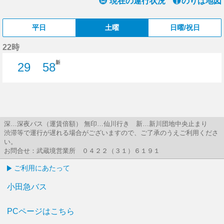
現在の運行状況
のりば地図
平日
土曜
日曜/祝日
22時
新
29
58
29分はつ
58分はつ
深…深夜バス（運賃倍額） 無印…仙川行き 新…新川団地中央止まり
渋滞等で運行が遅れる場合がございますので、ご了承のうえご利用くださ
い。
お問合せ：武蔵境営業所 ０４２２（３１）６１９１
ご利用にあたって
小田急バス
PCページはこちら