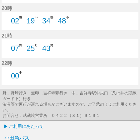
9分はつ
26分はつ
45分はつ
20時
野
中
野
中
02
19
34
48
2分はつ
19分はつ
34分はつ
48分はつ
21時
野
野
野
07
25
43
7分はつ
25分はつ
43分はつ
22時
中
00
0分はつ
野…野崎行き 無印…吉祥寺駅行き 中…吉祥寺駅中央口（又は井の頭線
ガード下）行き
渋滞等で運行が遅れる場合がございますので、ご了承のうえご利用くださ
い。
お問合せ：武蔵境営業所 ０４２２（３１）６１９１
ご利用にあたって
小田急バス