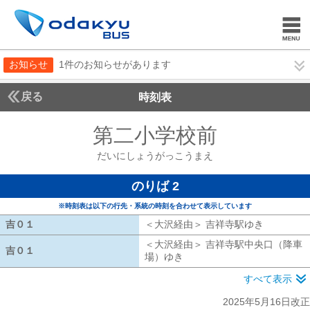
お知らせ
1件のお知らせがあります
戻る
時刻表
第二小学校前
だいにし
だいにしょうがっこうまえ
のりば 2
※時刻表は以下の行先・系統の時刻を合わせて表示しています
吉０１
吉０１
＜大沢経由＞ 吉祥寺駅ゆき
大沢経由 
＜大沢経由＞ 吉祥寺駅中央口（降車
吉０１
吉０１
場）ゆき
大沢経由 吉祥寺駅中央口（
すべて表示
2025年5月16日改正