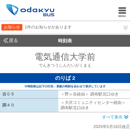
お知らせ
1件のお知らせがあります
戻る
時刻表
電気通信大学前
でんき
でんきつうしんだいがくまえ
のりば 2
※時刻表は以下の行先・系統の時刻を合わせて表示しています
吉０５
吉０５
＜野ヶ谷経由＞ 調布駅北口ゆき
野ヶ
＜大沢コミュニティセンター経由＞
調４０
調４０
調布駅北口ゆき
大沢コミュニティセン
すべて表示
2025年5月16日改正