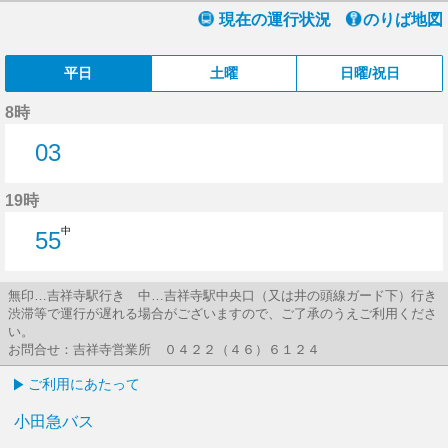
現在の運行状況
のりば地図
平日
土曜
日曜/祝日
8時
03
3分はつ
19時
中
55
55分はつ
無印…吉祥寺駅行き 中…吉祥寺駅中央口（又は井の頭線ガード下）行き
渋滞等で運行が遅れる場合がございますので、ご了承のうえご利用くださ
い。
お問合せ：吉祥寺営業所 ０４２２（４６）６１２４
ご利用にあたって
小田急バス