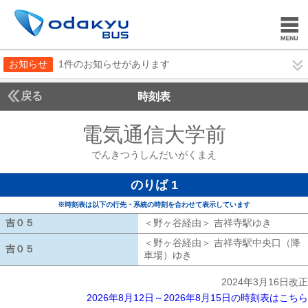
お知らせ
1件のお知らせがあります
戻る
時刻表
電気通信大学前
でんき
でんきつうしんだいがくまえ
のりば 1
※時刻表は以下の行先・系統の時刻を合わせて表示しています
吉０５
吉０５
＜野ヶ谷経由＞ 吉祥寺駅ゆき
野ヶ谷経
＜野ヶ谷経由＞ 吉祥寺駅中央口（降
吉０５
吉０５
車場）ゆき
野ヶ谷経由 吉祥寺駅中央
2024年3月16日改正
2026年8月12日～2026年8月15日の時刻表はこちら