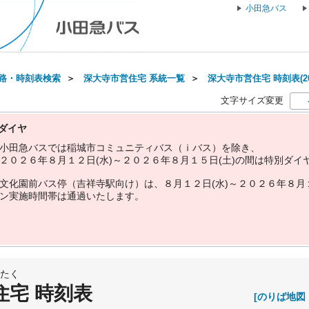
小田急バス
路・時刻表検索
＞
深大寺市営住宅 系統一覧
＞
深大寺市営住宅 時刻表(20
文字サイズ変更
ダイヤ
小
田
急
バ
ス
で
は
稲
城
市
コ
ミ
ュ
ニ
テ
ィ
バ
ス
（
ｉ
バ
ス
）
を
除
き
、
２
０
２
６
年
８
月
１
２
日
(
水
)
～
２
０
２
６
年
８
月
１
５
日
(
土
)
の
間
は
特
別
ダ
イ
文
化
園
前
バ
ス
停
（
吉
祥
寺
駅
向
け
）
は
、
８
月
１
２
日
(
水
)
～
２
０
２
６
年
８
月
ン
実
施
時
間
帯
は
通
過
い
た
し
ま
す
。
たく
住宅 時刻表
[のりば地図