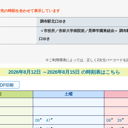
行先の時刻を合わせて表示しています
調布駅北口ゆき
＜市役所／杏林大学病院前／晃華学園東経由＞ 調布
口ゆき
※ご利用環境によっては、正しく2次元バーコードを
2026年8月12日 ～2026年8月15日 の時刻表はこちら
日
土曜
●
●
●
●
08
47
08
39
●
●
●
●