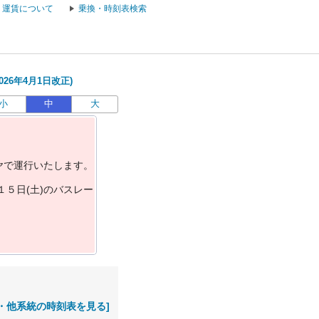
運賃について
乗換・時刻表検索
26年4月1日改正)
小
中
大
ヤ
で
運
行
い
た
し
ま
す
。
１
５
日
(
土
)
の
バ
ス
レ
ー
・他系統の時刻表を見る]