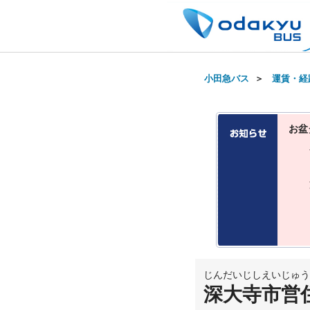
小田急バス
＞
運賃・経
お盆
じんだいじしえいじゅう
深大寺市営