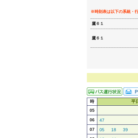
※時刻表は以下の系統・
鷹６１
鷹６１
時
平
05
06
47
07
05
18
39