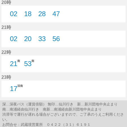
20時
02
18
28
47
2分はつ
18分はつ
28分はつ
47分はつ
21時
02
20
33
56
2分はつ
20分はつ
33分はつ
56分はつ
22時
南
南
21
53
21分はつ
53分はつ
23時
深南
17
17分はつ
深…深夜バス（運賃倍額） 無印…仙川行き 新…新川団地中央止まり
南…南浦経由仙川行き 南新…南浦経由新川団地中央止まり
渋滞等で運行が遅れる場合がございますので、ご了承のうえご利用くださ
い。
お問合せ：武蔵境営業所 ０４２２（３１）６１９１