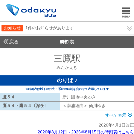
お知らせ
1件のお知らせがあります
戻る
時刻表
三鷹駅
みたかえき
みたかえき
のりば 7
※時刻表は以下の行先・系統の時刻を合わせて表示しています
鷹５４
鷹５４
新川団地中央ゆき
新川団地中央ゆき
鷹５４・鷹５４〔深夜〕
鷹５４・鷹５４〔深夜〕
＜南浦経由＞ 仙川ゆき
南浦経由 仙川
すべて表示
2026年4月1日改正
2026年8月12日～2026年8月15日の時刻表はこちら