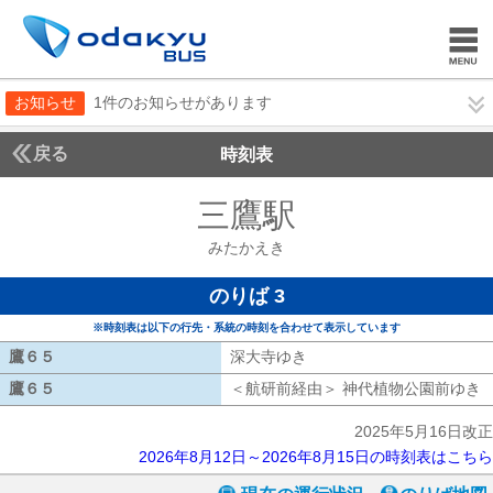
お知らせ
1件のお知らせがあります
戻る
時刻表
三鷹駅
みたかえき
みたかえき
のりば 3
※時刻表は以下の行先・系統の時刻を合わせて表示しています
鷹６５
鷹６５
深大寺ゆき
深大寺ゆき
鷹６５
鷹６５
＜航研前経由＞ 神代植物公園前ゆき
2025年5月16日改正
2026年8月12日～2026年8月15日の時刻表はこちら