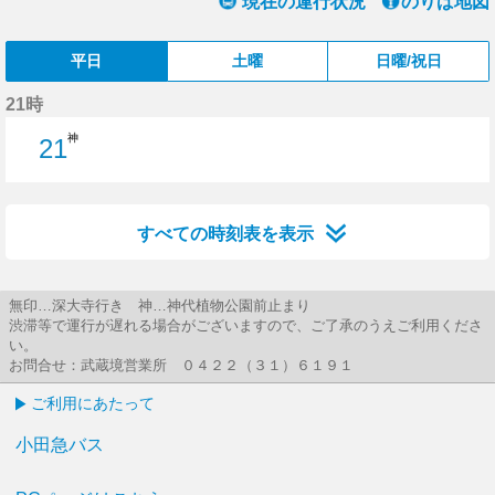
現在の運行状況
のりば地図
平日
土曜
日曜/祝日
21時
神
21
21分はつ
すべての時刻表を表示
無印…深大寺行き 神…神代植物公園前止まり
渋滞等で運行が遅れる場合がございますので、ご了承のうえご利用くださ
い。
お問合せ：武蔵境営業所 ０４２２（３１）６１９１
ご利用にあたって
小田急バス