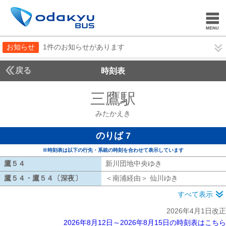
お知らせ
1件のお知らせがあります
戻る
時刻表
三鷹駅
みたかえき
みたかえき
のりば 7
※時刻表は以下の行先・系統の時刻を合わせて表示しています
鷹５４
鷹５４
新川団地中央ゆき
新川団地中央ゆき
鷹５４・鷹５４〔深夜〕
鷹５４・鷹５４〔深夜〕
＜南浦経由＞ 仙川ゆき
南浦経由 仙川
すべて表示
2026年4月1日改正
2026年8月12日～2026年8月15日の時刻表はこちら