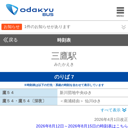
お知らせ
1件のお知らせがあります
戻る
時刻表
三鷹駅
みたかえき
みたかえき
のりば 7
※時刻表は以下の行先・系統の時刻を合わせて表示しています
鷹５４
鷹５４
新川団地中央ゆき
新川団地中央ゆき
鷹５４・鷹５４〔深夜〕
鷹５４・鷹５４〔深夜〕
＜南浦経由＞ 仙川ゆき
南浦経由 仙川
すべて表示
2026年4月1日改正
2026年8月12日～2026年8月15日の時刻表はこちら