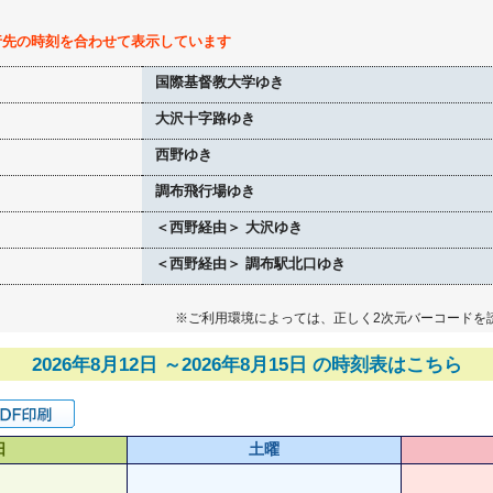
行先の時刻を合わせて表示しています
国際基督教大学ゆき
大沢十字路ゆき
西野ゆき
調布飛行場ゆき
＜西野経由＞ 大沢ゆき
＜西野経由＞ 調布駅北口ゆき
※ご利用環境によっては、正しく2次元バーコードを
2026年8月12日 ～2026年8月15日 の時刻表はこちら
日
土曜