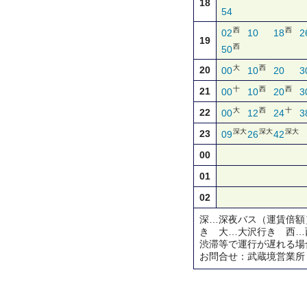
18
54
西
西
02
10
18
2
19
西
50
大
西
20
00
10
20
3
十
西
西
21
00
10
20
3
大
西
十
22
00
12
24
3
深大
深大
深大
23
09
26
42
00
01
02
深…深夜バス（運賃倍額
き 大…大沢行き 西…
渋滞等で運行が遅れる場
お問合せ：武蔵境営業所