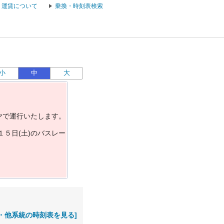
運賃について
乗換・時刻表検索
小
中
大
ヤ
で
運
行
い
た
し
ま
す
。
１
５
日
(
土
)
の
バ
ス
レ
ー
・他系統の時刻表を見る]