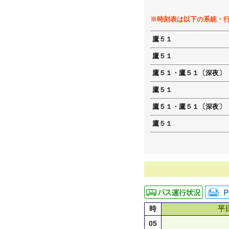
※時刻表は以下の系統・
鷹５１
鷹５１
鷹５１・鷹５１〔深夜〕
鷹５１
鷹５１・鷹５１〔深夜〕
鷹５１
時
平
05