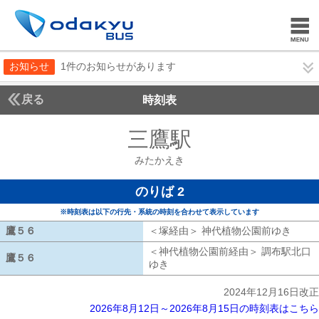
お知らせ
1件のお知らせがあります
戻る
時刻表
三鷹駅
みたかえき
みたかえき
のりば 2
※時刻表は以下の行先・系統の時刻を合わせて表示しています
鷹５６
鷹５６
＜塚経由＞ 神代植物公園前ゆき
塚経
＜神代植物公園前経由＞ 調布駅北口
鷹５６
鷹５６
ゆき
神代植物公園前経由 調布駅北口
2024年12月16日改正
2026年8月12日～2026年8月15日の時刻表はこちら