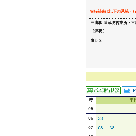
※時刻表は以下の系統・
三鷹駅-武蔵境営業所・三
〔深夜〕
鷹５３
時
平
05
06
33
07
08
38