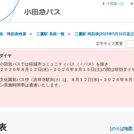
小田急バス
路・時刻表検索
＞
三鷹駅 系統一覧
＞
三鷹駅 時刻表(2025年5月16日改正
文字サイズ変更
ダイヤ
小
田
急
バ
ス
で
は
稲
城
市
コ
ミ
ュ
ニ
テ
ィ
バ
ス
（
ｉ
バ
ス
）
を
除
き
、
２
０
２
６
年
８
月
１
２
日
(
水
)
～
２
０
２
６
年
８
月
１
５
日
(
土
)
の
間
は
特
別
ダ
イ
文
化
園
前
バ
ス
停
（
吉
祥
寺
駅
向
け
）
は
、
８
月
１
２
日
(
水
)
～
２
０
２
６
年
８
月
ン
実
施
時
間
帯
は
通
過
い
た
し
ま
す
。
表
[のりば地図