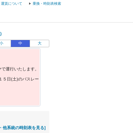
運賃について
乗換・時刻表検索
)
小
中
大
ヤ
で
運
行
い
た
し
ま
す
。
１
５
日
(
土
)
の
バ
ス
レ
ー
・他系統の時刻表を見る]