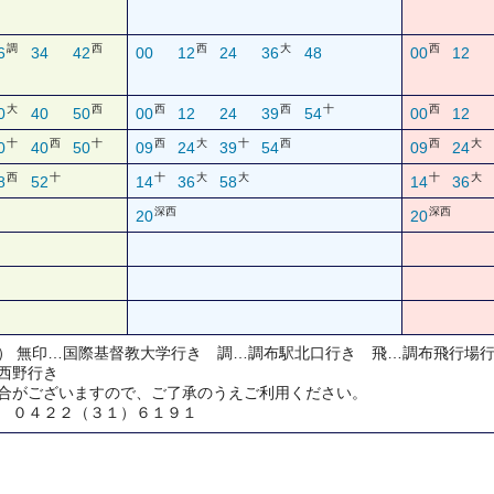
調
西
西
大
西
6
34
42
00
12
24
36
48
00
12
大
西
西
西
十
西
0
40
50
00
12
24
39
54
00
12
十
西
十
西
大
十
西
西
大
0
40
50
09
24
39
54
09
24
西
十
十
大
大
十
大
8
52
14
36
58
14
36
深西
深西
20
20
） 無印…国際基督教大学行き 調…調布駅北口行き 飛…調布飛行場
西野行き
合がございますので、ご了承のうえご利用ください。
 ０４２２（３１）６１９１