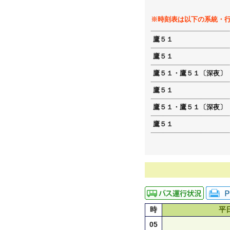
※時刻表は以下の系統・
鷹５１
鷹５１
鷹５１・鷹５１〔深夜〕
鷹５１
鷹５１・鷹５１〔深夜〕
鷹５１
時
平
05