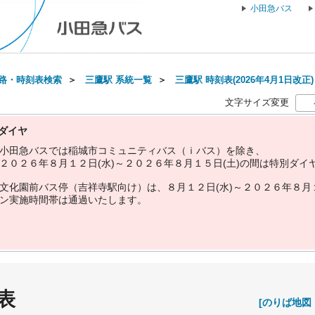
小田急バス
路・時刻表検索
＞
三鷹駅 系統一覧
＞
三鷹駅 時刻表(2026年4月1日改正)
文字サイズ変更
ダイヤ
小
田
急
バ
ス
で
は
稲
城
市
コ
ミ
ュ
ニ
テ
ィ
バ
ス
（
ｉ
バ
ス
）
を
除
き
、
２
０
２
６
年
８
月
１
２
日
(
水
)
～
２
０
２
６
年
８
月
１
５
日
(
土
)
の
間
は
特
別
ダ
イ
文
化
園
前
バ
ス
停
（
吉
祥
寺
駅
向
け
）
は
、
８
月
１
２
日
(
水
)
～
２
０
２
６
年
８
月
ン
実
施
時
間
帯
は
通
過
い
た
し
ま
す
。
表
[のりば地図