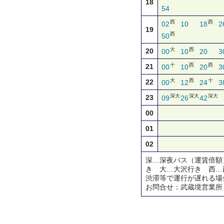
18
54
西
西
02
10
18
2
19
西
50
大
西
20
00
10
20
3
十
西
西
21
00
10
20
3
大
西
十
22
00
12
24
3
深大
深大
深大
23
09
26
42
00
01
02
深…深夜バス（運賃倍額
き 大…大沢行き 西…
渋滞等で運行が遅れる場
お問合せ：武蔵境営業所