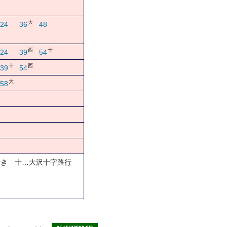
大
24
36
48
西
十
24
39
54
十
西
39
54
大
58
行き 十…大沢十字路行