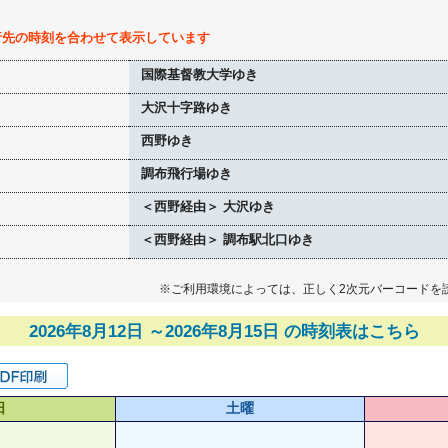
行先の時刻を合わせて表示しています
国際基督教大学ゆき
大沢十字路ゆき
西野ゆき
調布飛行場ゆき
＜西野経由＞ 大沢ゆき
＜西野経由＞ 調布駅北口ゆき
※ご利用環境によっては、正しく2次元バーコードを
2026年8月12日 ～2026年8月15日 の時刻表はこちら
日
土曜