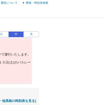
運賃について
乗換・時刻表検索
小
中
大
ヤ
で
運
行
い
た
し
ま
す
。
１
５
日
(
土
)
の
バ
ス
レ
ー
・他系統の時刻表を見る]