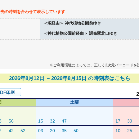
行先の時刻を合わせて表示しています
＜塚経由＞ 神代植物公園前ゆき
＜神代植物公園前経由＞ 調布駅北口ゆき
※ご利用環境によっては、正しく2次元バーコードを
2026年8月12日 ～2026年8月15日 の時刻表はこちら
日
土曜
8
56
15
32
47
17
39
2
42
52
03
20
35
50
10
25