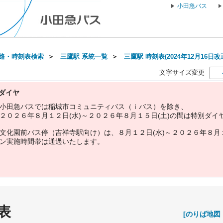
小田急バス
路・時刻表検索
＞
三鷹駅 系統一覧
＞
三鷹駅 時刻表(2024年12月16日改
文字サイズ変更
ダイヤ
小
田
急
バ
ス
で
は
稲
城
市
コ
ミ
ュ
ニ
テ
ィ
バ
ス
（
ｉ
バ
ス
）
を
除
き
、
２
０
２
６
年
８
月
１
２
日
(
水
)
～
２
０
２
６
年
８
月
１
５
日
(
土
)
の
間
は
特
別
ダ
イ
文
化
園
前
バ
ス
停
（
吉
祥
寺
駅
向
け
）
は
、
８
月
１
２
日
(
水
)
～
２
０
２
６
年
８
月
ン
実
施
時
間
帯
は
通
過
い
た
し
ま
す
。
表
[のりば地図