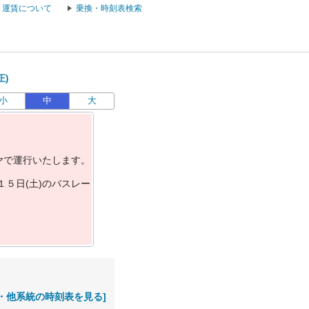
運賃について
乗換・時刻表検索
正)
小
中
大
ヤ
で
運
行
い
た
し
ま
す
。
１
５
日
(
土
)
の
バ
ス
レ
ー
・他系統の時刻表を見る]