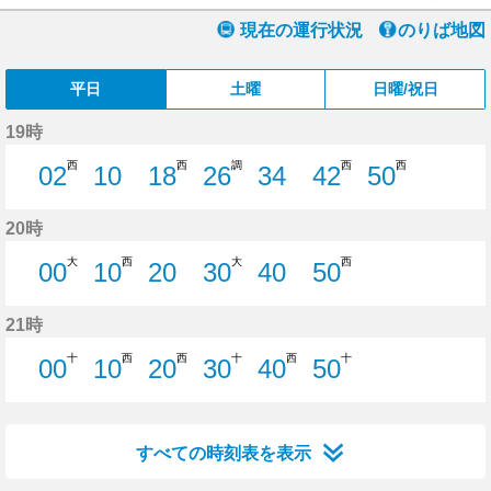
現在の運行状況
のりば地図
平日
土曜
日曜/祝日
19時
西
西
調
西
西
02
10
18
26
34
42
50
2分はつ
10分はつ
18分はつ
26分はつ
34分はつ
42分はつ
50分はつ
20時
大
西
大
西
00
10
20
30
40
50
0分はつ
10分はつ
20分はつ
30分はつ
40分はつ
50分はつ
21時
十
西
西
十
西
十
00
10
20
30
40
50
0分はつ
10分はつ
20分はつ
30分はつ
40分はつ
50分はつ
すべての時刻表を表示