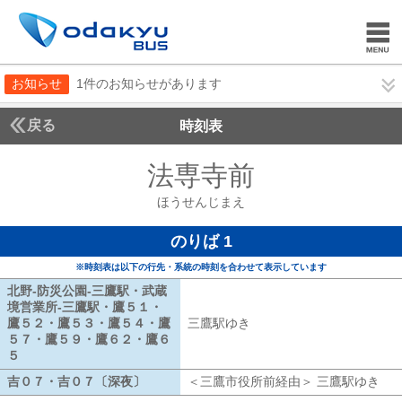
お知らせ
1件のお知らせがあります
戻る
時刻表
法専寺前
ほうせんじ
ほうせんじまえ
のりば 1
※時刻表は以下の行先・系統の時刻を合わせて表示しています
北野-防災公園-三鷹駅・武蔵
境営業所-三鷹駅・鷹５１・
鷹５２・鷹５３・鷹５４・鷹
三鷹駅ゆき
三鷹駅ゆき
５７・鷹５９・鷹６２・鷹６
５
北野-防災公園-三鷹駅・武蔵境営業所-三鷹駅・鷹５１・鷹５２・
吉０７・吉０７〔深夜〕
吉０７・吉０７〔深夜〕
＜三鷹市役所前経由＞ 三鷹駅ゆき
三