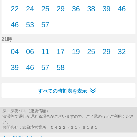
1分はつ
2分はつ
4分はつ
5分はつ
8分はつ
16分はつ
17分はつ
18分
22
24
25
29
36
38
39
46
22分はつ
24分はつ
25分はつ
29分はつ
36分はつ
38分はつ
39分はつ
46分
46
53
57
46分はつ
53分はつ
57分はつ
21時
04
06
11
17
19
25
29
32
4分はつ
6分はつ
11分はつ
17分はつ
19分はつ
25分はつ
29分はつ
32分
39
46
57
58
39分はつ
46分はつ
57分はつ
58分はつ
すべての時刻表を表示
深…深夜バス（運賃倍額）
渋滞等で運行が遅れる場合がございますので、ご了承のうえご利用くださ
い。
お問合せ：武蔵境営業所 ０４２２（３１）６１９１