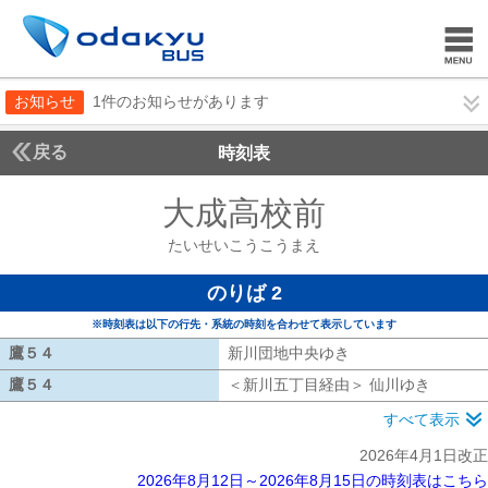
お知らせ
1件のお知らせがあります
戻る
時刻表
大成高校前
たいせい
たいせいこうこうまえ
のりば 2
※時刻表は以下の行先・系統の時刻を合わせて表示しています
鷹５４
鷹５４
新川団地中央ゆき
新川団地中央ゆき
鷹５４
鷹５４
＜新川五丁目経由＞ 仙川ゆき
新川五丁
すべて表示
2026年4月1日改正
2026年8月12日～2026年8月15日の時刻表はこちら