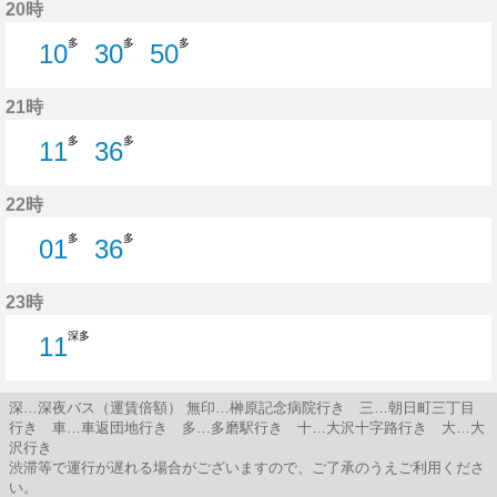
20時
多
多
多
10
30
50
10分はつ
30分はつ
50分はつ
21時
多
多
11
36
11分はつ
36分はつ
22時
多
多
01
36
1分はつ
36分はつ
23時
深多
11
11分はつ
深…深夜バス（運賃倍額） 無印…榊原記念病院行き 三…朝日町三丁目
行き 車…車返団地行き 多…多磨駅行き 十…大沢十字路行き 大…大
沢行き
渋滞等で運行が遅れる場合がございますので、ご了承のうえご利用くださ
い。