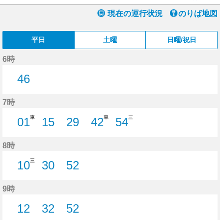
現在の運行状況
のりば地図
平日
土曜
日曜/祝日
6時
46
46分はつ
7時
車
車
三
01
15
29
42
54
1分はつ
15分はつ
29分はつ
42分はつ
54分はつ
8時
三
10
30
52
10分はつ
30分はつ
52分はつ
9時
12
32
52