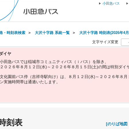
小田急バス
路・時刻表検索
＞
大沢十字路 系統一覧
＞
大沢十字路 時刻表(2026年4月
文字サイズ変更
ダイヤ
小
田
急
バ
ス
で
は
稲
城
市
コ
ミ
ュ
ニ
テ
ィ
バ
ス
（
ｉ
バ
ス
）
を
除
き
、
２
０
２
６
年
８
月
１
２
日
(
水
)
～
２
０
２
６
年
８
月
１
５
日
(
土
)
の
間
は
特
別
ダ
イ
文
化
園
前
バ
ス
停
（
吉
祥
寺
駅
向
け
）
は
、
８
月
１
２
日
(
水
)
～
２
０
２
６
年
８
月
ン
実
施
時
間
帯
は
通
過
い
た
し
ま
す
。
 時刻表
[のりば地図