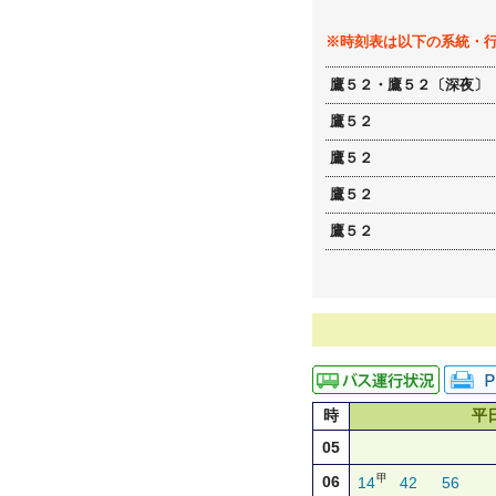
※時刻表は以下の系統・
鷹５２・鷹５２〔深夜〕
鷹５２
鷹５２
鷹５２
鷹５２
時
平
05
甲
06
14
42
56