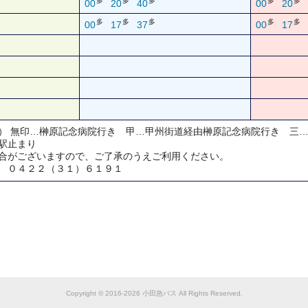
多
多
多
多
多
00
20
40
00
20
多
多
多
多
多
00
17
37
00
17
） 無印…榊原記念病院行き 甲…甲州街道経由榊原記念病院行き 三
駅止まり
合がございますので、ご了承のうえご利用ください。
 ０４２２（３１）６１９１
Copyright © 2016-2026 小田急バス All Rights Reserved.