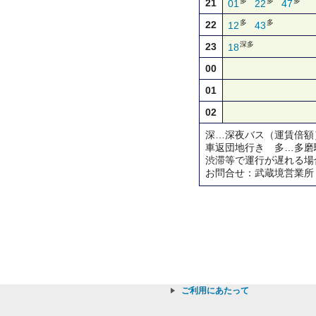
多
多
多
21
01
22
47
多
多
22
12
43
深多
23
18
00
01
02
深…深夜バス（運賃倍額
車返団地行き 多…多磨
渋滞等で運行が遅れる場
お問合せ：武蔵境営業所
ご利用にあたって