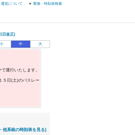
運賃について
乗換・時刻表検索
1日改正)
小
中
大
ヤ
で
運
行
い
た
し
ま
す
。
１
５
日
(
土
)
の
バ
ス
レ
ー
・他系統の時刻表を見る]