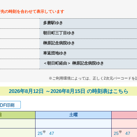
行先の時刻を合わせて表示しています
多磨駅ゆき
朝日町三丁目ゆき
榊原記念病院ゆき
車返団地ゆき
＜朝日町経由＞ 榊原記念病院ゆき
※ご利用環境によっては、正しく2次元バーコードを
2026年8月12日 ～2026年8月15日 の時刻表はこちら
日
土曜
甲
甲
25
47
25
47