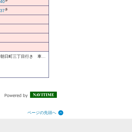
多
40
多
37
…朝日町三丁目行き 車…
ページの先頭へ